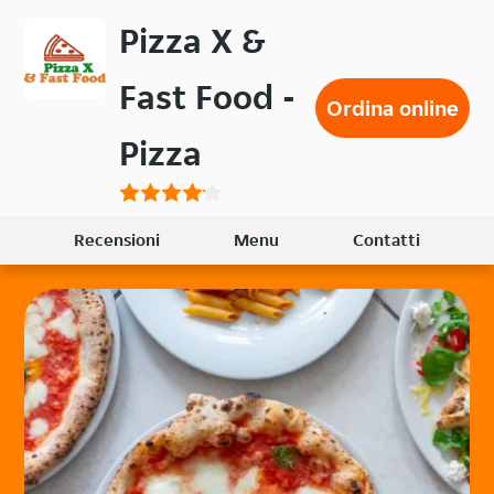
Passa
Pizza X &
al
contenuto
Fast Food -
principale
Ordina online
Pizza
Recensioni
Menu
Contatti